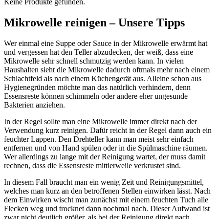
Keine Produkte gefunden.
Mikrowelle reinigen – Unsere Tipps
Wer einmal eine Suppe oder Sauce in der Mikrowelle erwärmt hat
und vergessen hat den Teller abzudecken, der weiß, dass eine
Mikrowelle sehr schnell schmutzig werden kann. In vielen
Haushalten sieht die Mikrowelle dadurch oftmals mehr nach einem
Schlachtfeld als nach einem Küchengerät aus. Alleine schon aus
Hygienegründen möchte man das natürlich verhindern, denn
Essensreste können schimmeln oder andere eher ungesunde
Bakterien anziehen.
In der Regel sollte man eine Mikrowelle immer direkt nach der
Verwendung kurz reinigen. Dafür reicht in der Regel dann auch ein
feuchter Lappen. Den Drehteller kann man meist sehr einfach
entfernen und von Hand spülen oder in die Spülmaschine räumen.
Wer allerdings zu lange mit der Reinigung wartet, der muss damit
rechnen, dass die Essensreste mittlerweile verkrustet sind.
In diesem Fall braucht man ein wenig Zeit und Reinigungsmittel,
welches man kurz an den betroffenen Stellen einwirken lässt. Nach
dem Einwirken wischt man zunächst mit einem feuchten Tuch alle
Flecken weg und trocknet dann nochmal nach. Dieser Aufwand ist
zwar nicht deutlich größer, als bei der Reinigung direkt nach