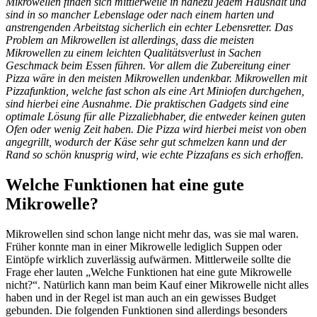
Mikrowellen finden sich mittlerweile in nahezu jedem Haushalt und
sind in so mancher Lebenslage oder nach einem harten und
anstrengenden Arbeitstag sicherlich ein echter Lebensretter. Das
Problem an Mikrowellen ist allerdings, dass die meisten
Mikrowellen zu einem leichten Qualitätsverlust in Sachen
Geschmack beim Essen führen. Vor allem die Zubereitung einer
Pizza wäre in den meisten Mikrowellen undenkbar. Mikrowellen mit
Pizzafunktion, welche fast schon als eine Art Miniofen durchgehen,
sind hierbei eine Ausnahme. Die praktischen Gadgets sind eine
optimale Lösung für alle Pizzaliebhaber, die entweder keinen guten
Ofen oder wenig Zeit haben. Die Pizza wird hierbei meist von oben
angegrillt, wodurch der Käse sehr gut schmelzen kann und der
Rand so schön knusprig wird, wie echte Pizzafans es sich erhoffen.
Welche Funktionen hat eine gute
Mikrowelle?
Mikrowellen sind schon lange nicht mehr das, was sie mal waren.
Früher konnte man in einer Mikrowelle lediglich Suppen oder
Eintöpfe wirklich zuverlässig aufwärmen. Mittlerweile sollte die
Frage eher lauten „Welche Funktionen hat eine gute Mikrowelle
nicht?“. Natürlich kann man beim Kauf einer Mikrowelle nicht alles
haben und in der Regel ist man auch an ein gewisses Budget
gebunden. Die folgenden Funktionen sind allerdings besonders