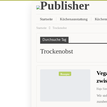
Startseite
Küchenausstattung
Küchen
Startseite
Trockenobst
Durchsuche Tag
Trockenobst
Vega
Rezepte
zwi
Hajo Si
Wir ste
zuzuber