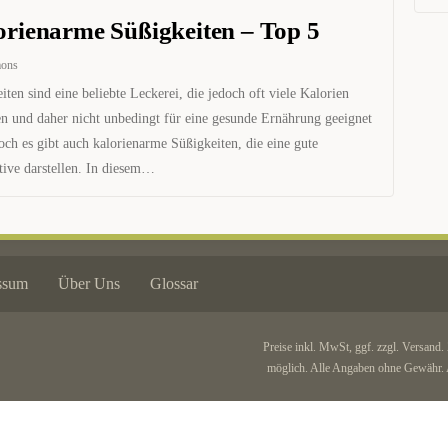
orienarme Süßigkeiten – Top 5
mons
iten sind eine beliebte Leckerei, die jedoch oft viele Kalorien
en und daher nicht unbedingt für eine gesunde Ernährung geeignet
och es gibt auch kalorienarme Süßigkeiten, die eine gute
tive darstellen. In diesem…
ssum
Über Uns
Glossar
Preise inkl. MwSt, ggf. zzgl. Versand.
möglich. Alle Angaben ohne Gewähr. A