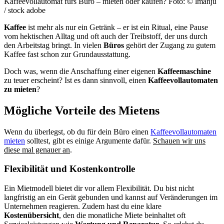
Kaffeevollautomat furs Büro – mieten oder kaufen? Foto: © lmanju
/ stock adobe
Kaffee
ist mehr als nur ein Getränk – er ist ein Ritual, eine Pause
vom hektischen Alltag und oft auch der Treibstoff, der uns durch
den Arbeitstag bringt. In vielen
Büros
gehört der Zugang zu gutem
Kaffee fast schon zur Grundausstattung.
Doch was, wenn die Anschaffung einer eigenen
Kaffeemaschine
zu teuer erscheint? Ist es dann sinnvoll, einen
Kaffeevollautomaten
zu mieten
?
Mögliche Vorteile des Mietens
Wenn du überlegst, ob du für dein Büro einen
Kaffeevollautomaten
mieten
solltest, gibt es einige Argumente dafür.
Schauen wir uns
diese mal genauer an
.
Flexibilität und Kostenkontrolle
Ein Mietmodell bietet dir vor allem Flexibilität. Du bist nicht
langfristig an ein Gerät gebunden und kannst auf Veränderungen im
Unternehmen reagieren. Zudem hast du eine klare
Kostenübersicht
, den die monatliche Miete beinhaltet oft